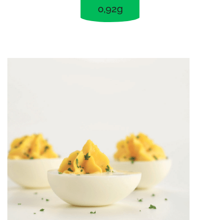
0,92g