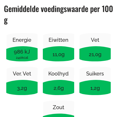
Gemiddelde voedingswaarde per 100
g
Energie
Eiwitten
Vet
986 kJ
11,0g
21,0g
240kcal
Ver. Vet
Koolhyd
Suikers
3,2g
2,6g
1,2g
Zout