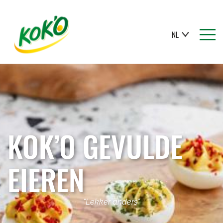
NL
KOK’O GEVULDE
EIEREN
“Lekker anders”